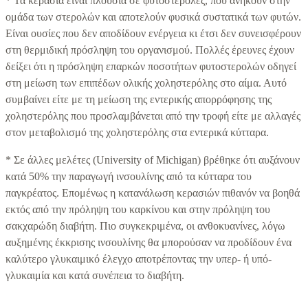
* Τα κεράσια είναι πλούσια σε φυτοστερόλες, που ανήκουν στην
ομάδα των στερολών και αποτελούν φυσικά συστατικά των φυτών.
Είναι ουσίες που δεν αποδίδουν ενέργεια κι έτσι δεν συνεισφέρουν
στη θερμιδική πρόσληψη του οργανισμού. Πολλές έρευνες έχουν
δείξει ότι η πρόσληψη επαρκών ποσοτήτων φυτοστερολών οδηγεί
στη μείωση των επιπέδων ολικής χοληστερόλης στο αίμα. Αυτό
συμβαίνει είτε με τη μείωση της εντερικής απορρόφησης της
χοληστερόλης που προσλαμβάνεται από την τροφή είτε με αλλαγές
στον μεταβολισμό της χοληστερόλης στα εντερικά κύτταρα.
* Σε άλλες μελέτες (University of Michigan) βρέθηκε ότι αυξάνουν
κατά 50% την παραγωγή ινσουλίνης από τα κύτταρα του
παγκρέατος. Επομένως η κατανάλωση κερασιών πιθανόν να βοηθά
εκτός από την πρόληψη του καρκίνου και στην πρόληψη του
σακχαρώδη διαβήτη. Πιο συγκεκριμένα, οι ανθοκυανίνες, λόγω
αυξημένης έκκρισης ινσουλίνης θα μπορούσαν να προδίδουν ένα
καλύτερο γλυκαιμικό έλεγχο αποτρέποντας την υπερ- ή υπό-
γλυκαιμία και κατά συνέπεια το διαβήτη.