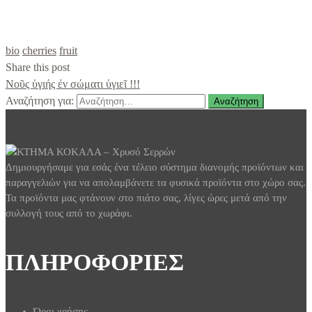
bio
cherries
fruit
Share this post
Nοῦς ὑγιής ἐν σώματι ὑγιεῖ !!!
Αναζήτηση για:
Δημιουργήσαμε για εσάς ένα τέλειο σύστημα διανομής προϊόντων και
παραγγελιών για να απολαμβάνετε τα φυσικά προϊόντα στο χώρο σας.
Τα προϊόντα μας φτάνουν στο πιάτο σας, λίγες ώρες μετά από την
συλλογή τους από το χωράφι.
ΠΛΗΡΟΦΟΡΙΕΣ
Όροι χρήσης