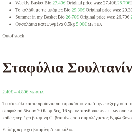
Weekly Basket Bio
27.40
€
Original price was: 27.40€.
25.70
€
Το καλάθι με τις μπάμιες Bio
29.30
€
Original price was: 29.3
Summer in my Basket Bio
26.70
€
Original price was: 26.70€.
Φασολάκια κατεψυγμένα 0,5kg
5.00
€
Με ΦΠΑ
Out
of stock
Σταφύλια Σουλτανίν
2.40
€
–
4.80
€
Με ΦΠΑ
Tο σταφύλι και τα προϊόντα που προκύπτουν από την επεξεργασία το
σταφυλιού δίνουν 70 θερμίδες, 16 γρ. υδατανθράκων- εκ των οποίων 
καθώς περιέχει βιταμίνη C, βιταμίνες του συμπλέγματος Β, φλαβον
Επίσης περιέχει βιταμίνη Α και κάλιο.