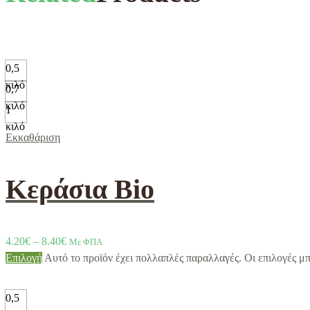
0,5
κιλό
0,7
κιλό
1
κιλό
Εκκαθάριση
Κεράσια Bio
4.20
€
–
8.40
€
Με ΦΠΑ
Επιλογή
Αυτό το προϊόν έχει πολλαπλές παραλλαγές. Οι επιλογές μ
0,5