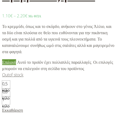
1.10
€
–
2.20
€
Με ΦΠΑ
Το κρεμμύδι, όπως και το σκόρδο, ανήκουν στο γένος Άλλιο, και
τα δύο είναι πλούσια σε θείο που ευθύνονται για την πικάντικη
οσμή και για πολλά από τα υγιεινά τους πλεονεκτήματα. Το
καταναλώνουμε συνήθως ωμό στις σαλάτες αλλά και μαγειρεμένο
στα φαγητά.
Επιλογή
Αυτό το προϊόν έχει πολλαπλές παραλλαγές. Οι επιλογές
μπορούν να επιλεγούν στη σελίδα του προϊόντος
Out
of stock
0,5
κιλο
0,8
κιλο
1
κιλο
Εκκαθάριση