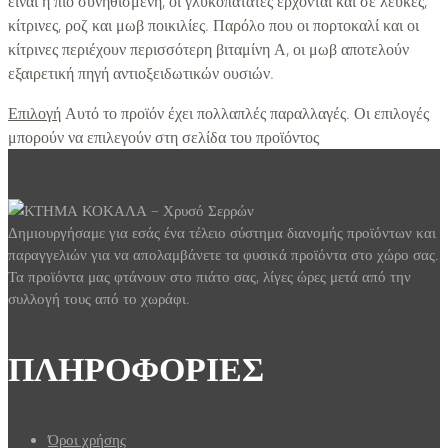
είναι η πιο συνηθισμένη, οι γλυκοπατάτες έρχονται και σε λευκές,
κίτρινες, ροζ και μωβ ποικιλίες. Παρόλο που οι πορτοκαλί και οι
κίτρινες περιέχουν περισσότερη βιταμίνη Α, οι μωβ αποτελούν
εξαιρετική πηγή αντιοξειδωτικών ουσιών.
Επιλογή
Αυτό το προϊόν έχει πολλαπλές παραλλαγές. Οι επιλογές
μπορούν να επιλεγούν στη σελίδα του προϊόντος
Δημιουργήσαμε για εσάς ένα τέλειο σύστημα διανομής προϊόντων και
παραγγελιών για να απολαμβάνετε τα φυσικά προϊόντα στο χώρο σας.
Τα προϊόντα μας φτάνουν στο πιάτο σας, λίγες ώρες μετά από την
συλλογή τους από το χωράφι.
ΠΛΗΡΟΦΟΡΙΕΣ
Όροι χρήσης