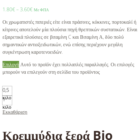
1.80
€
–
3.60
€
Με ΦΠΑ
Οι χρωματιστές πιπεριές είτε είναι πράσινες, κόκκινες, πορτοκαλί ή
κίτρινες αποτελούν μία πλούσια πηγή θρεπτικών συστατικών. Είναι
εξαιρετικά πλούσιες σε βιταμίνη C και Βιταμίνη Α, δύο πολύ
σημαντικών αντιοξειδωτικών, ενώ επίσης περιέχουν μεγάλη
συγκέντρωση καροτενοειδών.
Επιλογή
Αυτό το προϊόν έχει πολλαπλές παραλλαγές. Οι επιλογές
μπορούν να επιλεγούν στη σελίδα του προϊόντος
0,5
κιλο
1
κιλο
Εκκαθάριση
Κρεμμύδια ξερά Bio