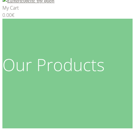
My Cart
0.00
€
Our Products