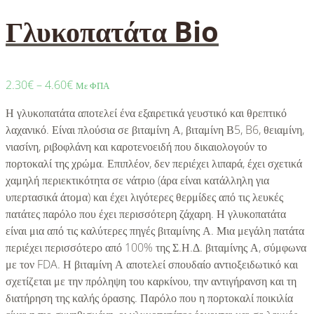
Γλυκοπατάτα Bio
2.30
€
–
4.60
€
Με ΦΠΑ
Η γλυκοπατάτα αποτελεί ένα εξαιρετικά γευστικό και θρεπτικό
λαχανικό. Είναι πλούσια σε βιταμίνη Α, βιταμίνη Β5, B6, θειαμίνη,
νιασίνη, ριβοφλάνη και καροτενοειδή που δικαιολογούν το
πορτοκαλί της χρώμα. Επιπλέον, δεν περιέχει λιπαρά, έχει σχετικά
χαμηλή περιεκτικότητα σε νάτριο (άρα είναι κατάλληλη για
υπερτασικά άτομα) και έχει λιγότερες θερμίδες από τις λευκές
πατάτες παρόλο που έχει περισσότερη ζάχαρη. Η γλυκοπατάτα
είναι μια από τις καλύτερες πηγές βιταμίνης Α. Μια μεγάλη πατάτα
περιέχει περισσότερο από 100% της Σ.Η.Δ. βιταμίνης Α, σύμφωνα
με τον FDA. Η βιταμίνη Α αποτελεί σπουδαίο αντιοξειδωτικό και
σχετίζεται με την πρόληψη του καρκίνου, την αντιγήρανση και τη
διατήρηση της καλής όρασης. Παρόλο που η πορτοκαλί ποικιλία