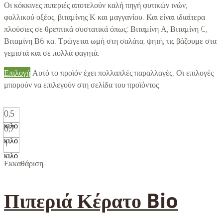
Οι κόκκινες πιπεριές αποτελούν καλή πηγή φυτικών ινών,
φολλικού οξέος, βιταμίνης Κ και μαγγανίου. Και είναι ιδιαίτερα
πλούσιες σε θρεπτικά συστατικά όπως: Βιταμίνη Α, Βιταμίνη C,
Βιταμίνη Β6 κα. Τρώγεται ωμή στη σαλάτα, ψητή, τις βάζουμε στα
γεμιστά και σε πολλά φαγητά.
Επιλογή
Αυτό το προϊόν έχει πολλαπλές παραλλαγές. Οι επιλογές
μπορούν να επιλεγούν στη σελίδα του προϊόντος
0,5
κιλο
0,7
κιλο
1
κιλο
Εκκαθάριση
Πιπεριά Κέρατο Bio